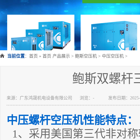
当前位置
：
首页
»
首页
产品展示
>
鲍斯空压机
>
中压空压机
>
鲍斯双螺杆
来源：广东鸿晟机电设备有限公司
浏览：
-
发布日期：2025-06
中压螺杆空压机性能特点：
1、采用美国第三代非对称