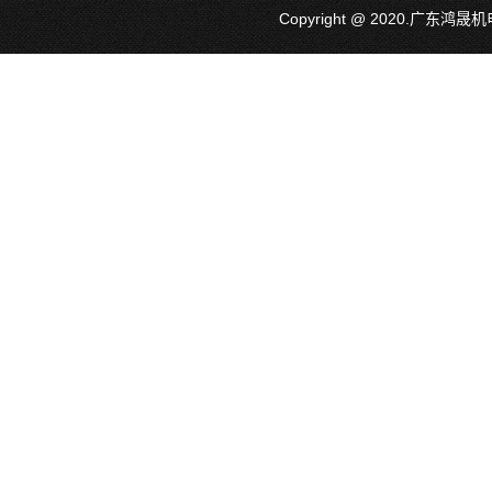
Copyright @ 2020.广