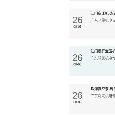
江门空压机-永
26
广东鸿晟机电设
08-03
江门螺杆空压机
26
广东鸿晟机电
08-03
珠海真空泵-珠
26
广东鸿晟机电专
08-03